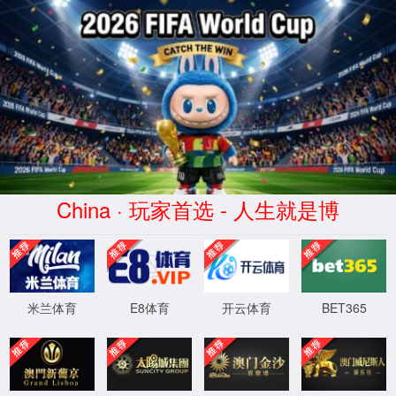
AC米兰|官方中文网站-Milan
Sports
党建思政
支部风采
您现在的位置：
首页
>
党建思政
>
支部风采
AC米兰中文官方网站本科生红石榴党支部联合保卫处党支部开展4月主题党日活动
2024-04-26