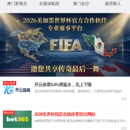
AC米兰中文官方网站本科生红石榴党支部3月主题党日活动顺利开展
2024-03-25
AC米兰中文官方网站本科生红石榴党支部12月主题党日活动顺利开展
2024-01-03
AC米兰中文官方网站本科生红石榴党支部11月主题党日活动顺利开展
2023-11-30
学校实验室与设备管理处联合研究生第一党支部主题学习顺利开展
2023-11-29
AC米兰中文官方网站本科生红石榴党支部十月党日活动顺利举行
2023-10-23
AC米兰中文官方网站本科生菁英党支部九月主题党日活动顺利开展
2023-10-10
AC米兰中文官方网站本科生菁英党支部新生分享会顺利开展
2023-10-09
献礼百廿校庆，投身科学普及——研究生第七党支部参与绿色农药全国重点实验室科普活动
2023-09-28