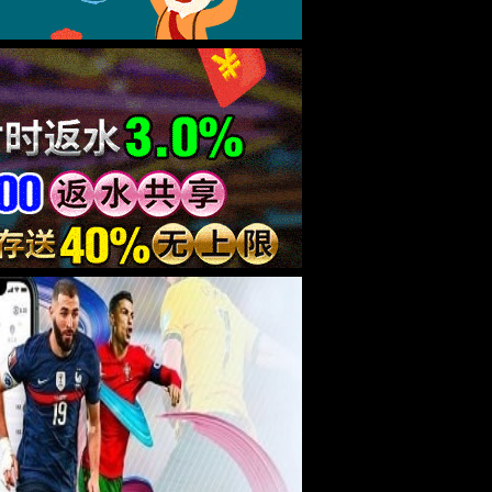
AC米兰中文官方网站—绿色农药全国重点实验室2026年接收优秀应届本科毕业生推荐免试攻读全日制研究生复试录取工作…
2025-09-12
2025-06-16
（第二批）
2025-06-11