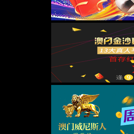
规章制度
化学周、研究生学术
培养方案
AC米兰中文官方网
文件下载
2026年AC米兰
AC米兰中文官方网站
AC米兰中文官方网
AC米兰中文官方网
AC米兰中文官方网