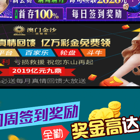
年会系列活动——专家论坛、学生论坛
站—绿色农药全国重点实验室2026年硕博连读考核结果公示
中文官方网站绿色农药全国重点实验室硕博连读招生细则
—绿色农药全国重点实验室 2026年接收 推免生直博生复试成绩
站—绿色农药全国重点实验室2026年 接收推免生直博生复试名单
站—绿色农药全国重点实验室 2026年接收优秀应届本科毕业生
站—绿色农药全国重点实验室2026年 接收优秀应届生推荐免试