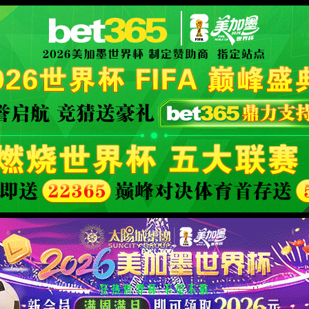
ports
应用维
科学研究
本科生培养
学生
研究生培养