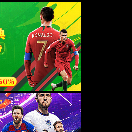
学校首页
ENGLISH
护中！
工作
党建思政
校友工作
人才招聘
您现在的位置：
首页
>
研究生培养
>
通知公告